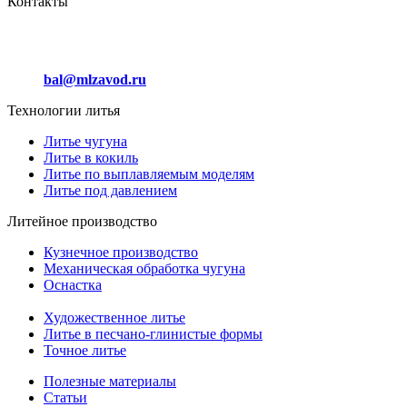
Контакты
Отдел сбыта
+7 (912) 012 24 44
bal@mlzavod.ru
Технологии литья
Литье чугуна
Литье в кокиль
Литье по выплавляемым моделям
Литье под давлением
Литейное производство
Кузнечное производство
Механическая обработка чугуна
Оснастка
Художественное литье
Литье в песчано-глинистые формы
Точное литье
Полезные материалы
Статьи