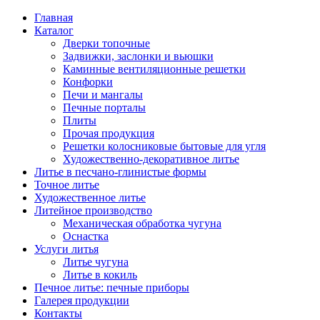
Главная
Каталог
Дверки топочные
Задвижки, заслонки и вьюшки
Каминные вентиляционные решетки
Конфорки
Печи и мангалы
Печные порталы
Плиты
Прочая продукция
Решетки колосниковые бытовые для угля
Художественно-декоративное литье
Литье в песчано-глинистые формы
Точное литье
Художественное литье
Литейное производство
Механическая обработка чугуна
Оснастка
Услуги литья
Литье чугуна
Литье в кокиль
Печное литье: печные приборы
Галерея продукции
Контакты