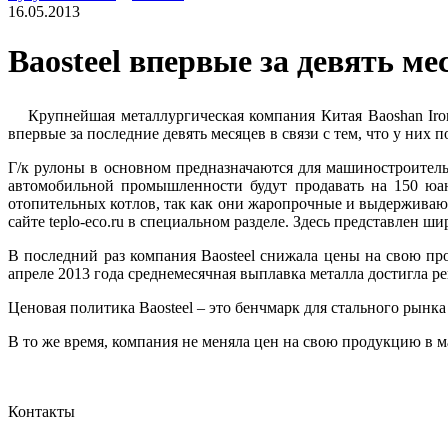
16.05.2013
Baosteel впервые за девять м
Крупнейшая металлургическая компания Китая Baoshan Iro
впервые за последние девять месяцев в связи с тем, что у них
Г/к рулоны в основном предназначаются для машиностроительн
автомобильной промышленности будут продавать на 150 юан
отопительных котлов, так как они жаропрочные и выдерживаю
сайте teplo-eco.ru в специальном разделе. Здесь представлен
В последний раз компания Baosteel снижала цены на свою пр
апреле 2013 года среднемесячная выплавка металла достигла р
Ценовая политика Baosteel – это бенчмарк для стального рынк
В то же время, компания не меняла цен на свою продукцию в м
Контакты
Отдел сбыта