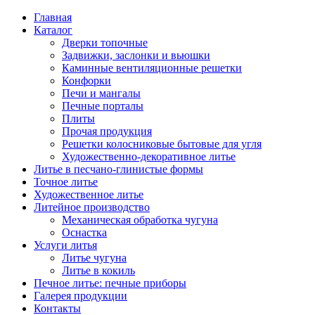
Главная
Каталог
Дверки топочные
Задвижки, заслонки и вьюшки
Каминные вентиляционные решетки
Конфорки
Печи и мангалы
Печные порталы
Плиты
Прочая продукция
Решетки колосниковые бытовые для угля
Художественно-декоративное литье
Литье в песчано-глинистые формы
Точное литье
Художественное литье
Литейное производство
Механическая обработка чугуна
Оснастка
Услуги литья
Литье чугуна
Литье в кокиль
Печное литье: печные приборы
Галерея продукции
Контакты