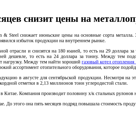
есяцев снизит цены на металл
n & Steel снижает июньские цены на основные сорта металла.
Э
 появился избыток продукции на внутреннем рынке.
ой отрасли и снизятся на 180 юаней, то есть на 29 доллара за
ей дешевле, то есть на 24 доллара за тонну. Между тем подо
т нагрузку. Между тем найти хороший
газовый котел отопления
 широкий ассортимент отопительного оборудования, которое подой
одукцию в августе для сентябрьской продукции. Несмотря на э
екордной отметки в 2,13 миллионов тонн углеродистой стали.
а в Китае. Компания производит половину х/к стальных рулонов 
ае. До этого она пять месяцев подряд повышала стоимость прод